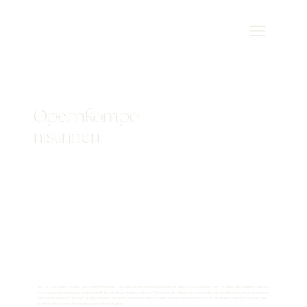
Opernkompo
nistinnen
Seit 2012 forsche ich über Opernkomponistinnen. Die Idee entstand aus dem Wunsch heraus, IHRE Geschichten zu hören und kennenzulernen.
Aus Neugierde wurde eine Leidenschaft. Da ich davon träume, alle ihre Werke auf der Bühne zu sehen, habe ich beschlossen, diese Recherche
auf meiner Website zur Verfügung zu stellen. Sie wird ständig aktualisiert. Wenn Sie ein Werk kennen, das nicht auf der Liste steht, lassen Sie
es mich bitte wissen. Ich werde es gerne hinzufügen.