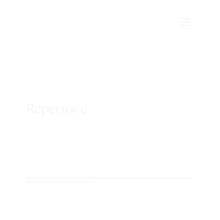
Repertoire
Werke großer Meister wie Ludwig van Beethoven, Emilie Mayer, Clara Schumann, Gustav Mahler, Johannes Brahms, Peter Tschaikowski und
Dimitri Schostakowitsch, Villa-Lobos, Guerra-Peixe, u.a.